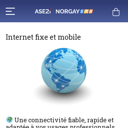
Aller
au
contenu
Internet fixe et mobile
Une connectivité fiable, rapide et
adaptée à vos usages professionnels