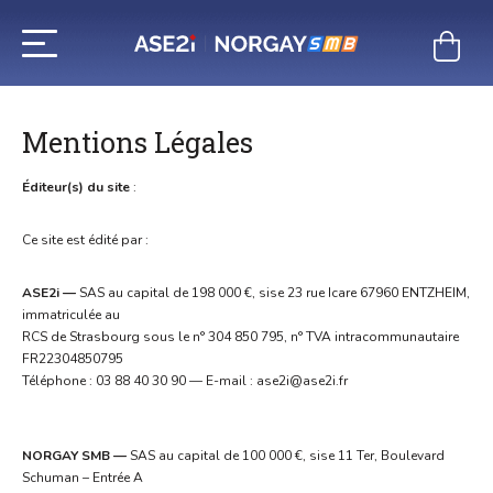
Aller
au
contenu
Mentions Légales
Éditeur(s) du site
:
Ce site est édité par :
ASE2i —
SAS au capital de 198 000 €, sise 23 rue Icare 67960 ENTZHEIM,
immatriculée au
RCS de Strasbourg sous le n° 304 850 795, n° TVA intracommunautaire
FR22304850795
Téléphone : 03 88 40 30 90 — E-mail : ase2i@ase2i.fr
NORGAY SMB —
SAS au capital de 100 000 €, sise 11 Ter, Boulevard
Schuman – Entrée A